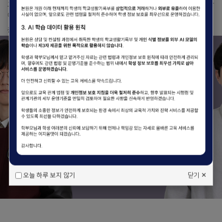
고난도 킬러교재와 기획교재, 단기특강 등을 통해 반드시 성적이 오를 수 밖
에 없는 수업스킬과 노하우를 만나보세요.
중등+고1+고2+고3+N수
오늘 하루 보지 않기
닫기 ✕