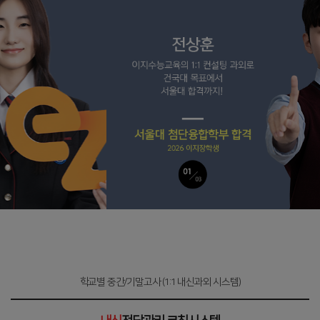
학교별 중간/기말고사 (1:1 내신과외 시스템)